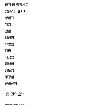
암과 암 줄기세포
암(종양) 표지자
항암제
위암
간암
대장암
유방암
폐암
췌장암
담낭암
담도암
방광암
전립선암
암 면역요법