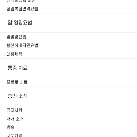
면역요법의 이해
항암복합면역요법
암 영양요법
암영양요법
항산화비타민요법
대장세척
통증 치료
프롤로 치료
충민 소식
공지사항
저서 소개
방송
보도자료